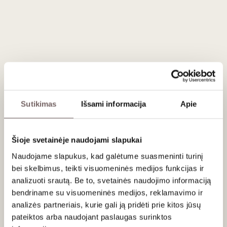
Palo Cortado
, dažnai vadovėliuose aprašomas kaip
"sunkiausiai nupasakojamas" stilius, yra pakibęs tarp
Amontillado ir Oloroso. Oficialiuose taisyklėse apibūdinamas
kaip: "šis vynas privalo turėti Amontillado cheresui būdingus
aromatus ir Oloroso skonines savybes", o trumpai:
Amontillado nosyje ir Oloroso burnoje. Vynas gaminamas
Solera metodu, o vidutinis brandinimo solera sistemoje
laikas: 25 metai. Vynas daromas iš atskiro vynuogyno uogų,
augančių garsiajame Pago Macharnudo Alto rajone.
Sutikimas
Išsami informacija
Apie
Išvaizda
: seno aukso spalvos su gintaro krašteliu.
Aromatai
: vidutinio intensyvumo, karamelizuotų vaisių,
Šioje svetainėje naudojami slapukai
saldžių prieskonių, vanilės, apelsino žievelės, graikinių
Naudojame slapukus, kad galėtume suasmeninti turinį
riešutų natos.
bei skelbimus, teikti visuomeninės medijos funkcijas ir
Struktūra
: intensyvaus skonio, sausasis. Vidutinio ilgumo
analizuoti srautą. Be to, svetainės naudojimo informaciją
poskonio.
bendriname su visuomeninės medijos, reklamavimo ir
analizės partneriais, kurie gali ją pridėti prie kitos jūsų
Patiekimas
pateiktos arba naudojant paslaugas surinktos