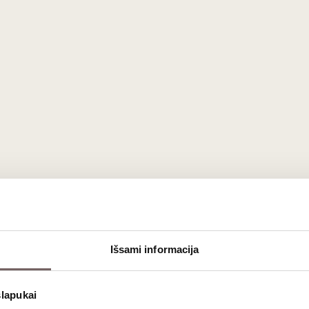
Išsami informacija
i autentiškas, gaivus ir vaisiškas itališkas raudonasis vynas, kilęs
spindi
Brigaldara
vyninės meistriškumą ir tradicijų bei modernių te
slapukai