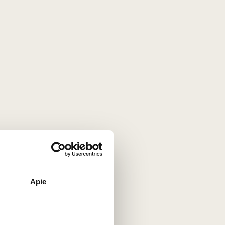
Apie
 iš garsiojo
Valpolicella DOC
Veneto
chnologijų derinį.