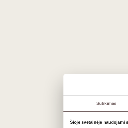
Prekės išvaizda gali skirtis nuo matomos nuotraukoje.
Aprašymas
Sutikimas
Brigaldara Valpolicella DOC 2024
– ta
regiono šiaurės Italijoje. Vynas puikiai at
Šioje svetainėje naudojami 