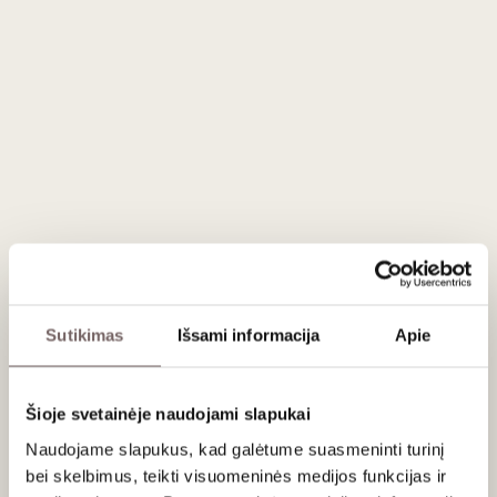
44
€
00
ĮDĖTI Į KREPŠELĮ
Šalis
Italija
Regionas
Toskana
Apeliacija
Toscana IGP
Vynuogės
Chardonnay - 100%
Stilius
Ąžuolo statinėse brandintas, gaivus
baltasis
Gamintojas
Castello di Ama
Talpa
0,75 L
Alk. tūris
13%
Sutikimas
Išsami informacija
Apie
Aprašymas
Šioje svetainėje naudojami slapukai
Naudojame slapukus, kad galėtume suasmeninti turinį
bei skelbimus, teikti visuomeninės medijos funkcijas ir
Vyraujantis kalkingas dirvožemis ir Ama šlaitų aukštis sukūrė