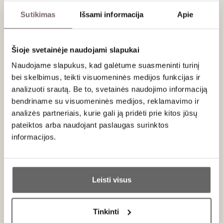
atsiskleisti unikalioms
terroir
savybėms. Šiam derliui
Sutikimas
Išsami informacija
Apie
būdingas dozavimas (
dosage
) paprastai siekia 6 g/l,
prisidedantis prie jo subalansuoto profilio, kartu leidžiantis jo
kompleksiškumui nuostabiai atsiskleisti.
Šioje svetainėje naudojami slapukai
Patiekimas
Naudojame slapukus, kad galėtume suasmeninti turinį
bei skelbimus, teikti visuomeninės medijos funkcijas ir
Tiekti 8-10 °C temperatūros prie austrių, ant grotelių keptų
analizuoti srautą. Be to, svetainės naudojimo informaciją
vėžiagyvių arba žuvies karpačio.
bendriname su visuomeninės medijos, reklamavimo ir
analizės partneriais, kurie gali ją pridėti prie kitos jūsų
pateiktos arba naudojant paslaugas surinktos
informacijos.
Apie gamintoją
Ar jums yra 20 metų?
Leisti visus
Taip
Ne
Tinkinti