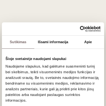
Patiekimas
Tiekti 8-9 °C temperatūros, kaip aperityvą, su austrėmis,
jūros gėrybėmis, žuvies patiekalais, kiaušiniene ar minkštais
sūriais.
Vertinimas
91
Sutikimas
Išsami informacija
Apie
Wine Spectator
/ 100
Bright, with citrusy acidity, this harmonious
Champagne offers a creamy mousse and a
Šioje svetainėje naudojami slapukai
minerally underpinning layered with flavors of
apricot, honeysuckle, salted almond and biscuit.
Naudojame slapukus, kad galėtume suasmeninti turinį
A crowd-pleaser. Drink now through 2020. 125
bei skelbimus, teikti visuomeninės medijos funkcijas ir
cases imported.
analizuoti srautą. Be to, svetainės naudojimo informaciją
91
Robert Parker
/ 100
bendriname su visuomeninės medijos, reklamavimo ir
The NV Brut Tradition is a deep, powerful wine
analizės partneriais, kurie gali ją pridėti prie kitos jūsų
bursting at the seams with fruit. Melon, white
pateiktos arba naudojant paslaugas surinktos
flowers and minerals are some of the notes that
informacijos.
take shape in the glass. This is a deceptively mid-