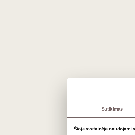
Prekės išvaizda gali skirtis nuo matomos nuotraukoje.
Sutikimas
Aprašymas
Šioje svetainėje naudojami 