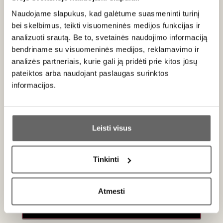
Naudojame slapukus, kad galėtume suasmeninti turinį
bei skelbimus, teikti visuomeninės medijos funkcijas ir
analizuoti srautą. Be to, svetainės naudojimo informaciją
Patiekimas
bendriname su visuomeninės medijos, reklamavimo ir
Tiekti 12-14°C . Puikiai dera su
jūros gėrybėmis
(šukutės,
analizės partneriais, kurie gali ją pridėti prie kitos jūsų
midijos, krevetės),
baltos žuvies patiekalais
(pvz., menkė
pateiktos arba naudojant paslaugas surinktos
su žolelėmis),
paukštiena grietinėlės padaže,
ožkos ar
informacijos.
brie tipo sūriais.
Ar jums yra 20 metų?
Leisti visus
Taip
Ne
Apie gamintoją
Tinkinti
Primename:
Atmesti
Jau galite prisijungti prie savo asmeninės
paskyros