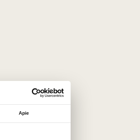
Dovanų maišelis 1 buteliui
juodas
Vokietija
2
€
00
Apie
ini
Dovanų maišelis 2