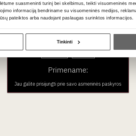
auksinis
šokoladas „Mon Tr
tume suasmeninti turinį bei skelbimus, teikti visuomeninės medij
Vokietija
Moi“ 30 g
dojimo informaciją bendriname su visuomeninės medijos, reklamav
Prancūzija
os jūsų pateiktos arba naudojant paslaugas surinktos informacijos.
Ar jums yra 20 metų?
Tinkinti
Taip
Ne
Primename:
Jau galite prisijungti prie savo asmeninės paskyros
2
€
50
Sakiškių Alus India
Ale 0,33 L 5,5