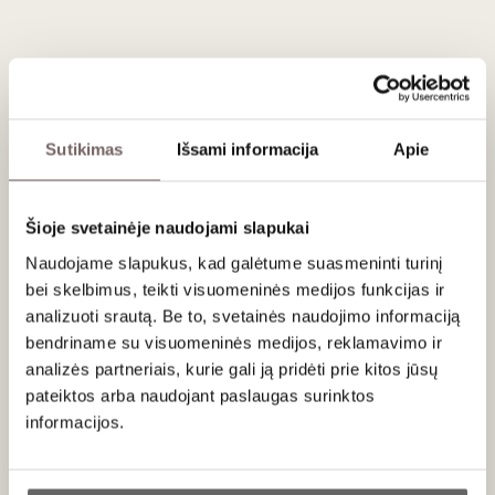
garantija. Vynuogės atkeliauja iš senų vynmedžių, augančių
ant specifinio dirvožemio mišinio, kuris suteikia vynui būdingą
„plieninį“ ir titnaginį charakterį
, kuriuo Šabli taip garsėja.
„Vaillons“ Premier Cru sklypas, iš kurio gaunamos vynuogės,
yra 2,5 ha ploto ir apima tokius
vynuogynus
kaip Vaillons
proper, Roncières, Séchet, Châtains ir Epinottes.
Sutikimas
Išsami informacija
Apie
Patiekimas
Šioje svetainėje naudojami slapukai
Tiekti 10 - 12 °C kaip aperityvą, prie jūros gėrybių, austrių,
plekšnės ar oto grietinėlės padaže.
Naudojame slapukus, kad galėtume suasmeninti turinį
bei skelbimus, teikti visuomeninės medijos funkcijas ir
analizuoti srautą. Be to, svetainės naudojimo informaciją
bendriname su visuomeninės medijos, reklamavimo ir
analizės partneriais, kurie gali ją pridėti prie kitos jūsų
Apie gamintoją
pateiktos arba naudojant paslaugas surinktos
informacijos.
Ar jums yra 20 metų?