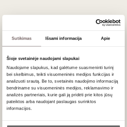
garantija. Vynuogės atkeliauja iš senų vynmedžių, augančių
ant specifinio dirvožemio mišinio, kuris suteikia vynui būdingą
„plieninį“ ir titnaginį charakterį
, kuriuo Šabli taip garsėja.
„Vaillons“ Premier Cru sklypas, iš kurio gaunamos vynuogės,
yra 2,5 ha ploto ir apima tokius
vynuogynus
kaip Vaillons
proper, Roncières, Séchet, Châtains ir Epinottes.
Sutikimas
Išsami informacija
Apie
Patiekimas
Šioje svetainėje naudojami slapukai
Tiekti 10 - 12 °C kaip aperityvą, prie jūros gėrybių, austrių,
plekšnės ar oto grietinėlės padaže.
Naudojame slapukus, kad galėtume suasmeninti turinį
bei skelbimus, teikti visuomeninės medijos funkcijas ir
analizuoti srautą. Be to, svetainės naudojimo informaciją
bendriname su visuomeninės medijos, reklamavimo ir
analizės partneriais, kurie gali ją pridėti prie kitos jūsų
Apie gamintoją
pateiktos arba naudojant paslaugas surinktos
informacijos.
Ar jums yra 20 metų?