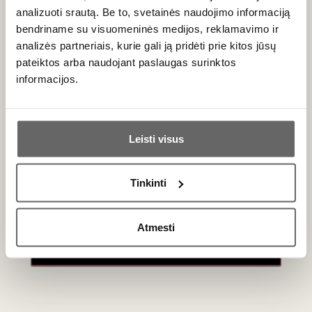
Tenuta
analizuoti srautą. Be to, svetainės naudojimo informaciją
Greppo
bendriname su visuomeninės medijos, reklamavimo ir
Riserva
analizės partneriais, kurie gali ją pridėti prie kitos jūsų
Italija
Brunello di
pateiktos arba naudojant paslaugas surinktos
Montalcino
Toskana/Brunello
di Montalcino
informacijos.
DOCG 2016
DOCG
Sangiovese -
100%
Ar jums yra 20 metų?
0,75 L
14%
Leisti visus
688
€
00
Taip
Ne
Tinkinti
Primename:
Vyno stilius
Atmesti
Biondi-Santi vynai garsėja ilgaamžiškumu, rafinuotumu ir
Jau galite prisijungti prie savo asmeninės
nepaprasta struktūra. Jų elegantiškas, klasikinis stilius
paskyros
išlaikytas per daugiau nei 100 metų – tai vynas
kolekcininkams ir brandos bei vyno istorijos vertintojams.
Raudonasis vynas – gaminamas tik iš ‘Sangiovese Grosso’.