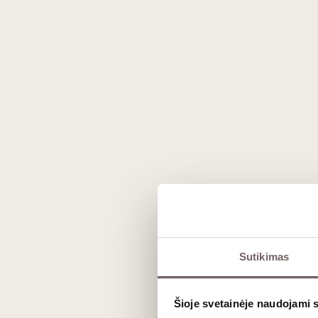
Prekės išvaizda gali skirtis nuo matomos nuotraukoje.
Aprašymas
Sutikimas
„Geri metai Nr. 71“
išskirtinis lietuv
šermukšnių ūkyje. Vynas gaminamas maža
Šioje svetainėje naudojami 
autentiškas, rankų darbo produktas, atsp