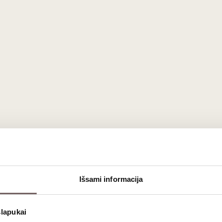
Išsami informacija
iškas vaisių vynas, kuriame atsiskleidžia šermukšnių savitumas
is kiekiais, griežtai kontroliuojant visą procesą. Nuo uogų u
slapukai
indintis lietuviškos gamtos charakterį.