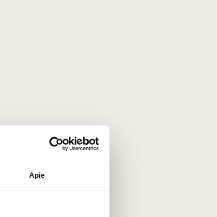
Apie
, natūralumas ir kruopštus šeimos darbas
žauginimo iki galutinio išpilstymo. Tai