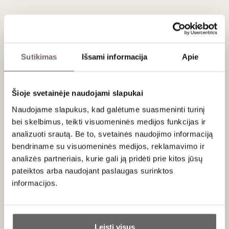
obuolių žievelių, subtilių prieskonių ir lengvų žolelių niuansai.
Šermukšniai pasižymi natūraliu aromatiniu kompleksiškumu,
kuris dažnai nustebina net ir patyrusius ragautojus.
Vynas išsiskiria gyva rūgštimi, tvirta struktūra ir šermukšniams
Sutikimas
Išsami informacija
Apie
būdingu taniniškumu. Kaip ir geruose vynuogių vynuose, čia
svarbų vaidmenį atlieka ne tik vaisiškumas, bet ir tekstūra
bei poskonio ilgis. Subtilus kartumo akcentas suteikia
Šioje svetainėje naudojami slapukai
charakterio ir gastronominio universalumo.
Naudojame slapukus, kad galėtume suasmeninti turinį
Šermukšniai dažnai vadinami šiaurietiška alternatyva
bei skelbimus, teikti visuomeninės medijos funkcijas ir
vynuogėms. Jie priklauso tai pačiai augalų šeimai kaip
analizuoti srautą. Be to, svetainės naudojimo informaciją
obelys, tačiau pasižymi išskirtine taninų koncentracija,
bendriname su visuomeninės medijos, reklamavimo ir
leidžiančia kurti struktūriškus ir brandai tinkamus gėrimus.
analizės partneriais, kurie gali ją pridėti prie kitos jūsų
„Geri metai“ filosofija remiasi darbu su nuosavame ūkyje
pateiktos arba naudojant paslaugas surinktos
užaugintais vaisiais ir siekiu atskleisti lietuviškos kilmės
potencialą.
informacijos.
Vaisiai auginami šeimos ūkyje, skinami rankomis.
Ar jums yra 20 metų?
Leisti visus