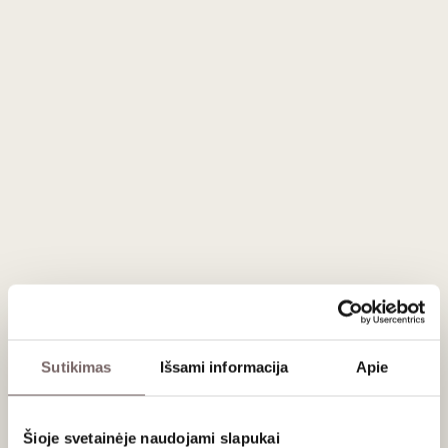
Raudonasis sausas
Gianfranco Fino ES Primitivo
Salento IGT 2022
91
€
00
ĮDĖTI Į KREPŠELĮ
Šalis
Italija
Regionas
Apulija
Apeliacija
Salento IGT
Vynuogės
Primitivo - 100%
Stilius
Svarus, koncentruotas, struktūriškas
raudonasis
Sutikimas
Išsami informacija
Apie
Gamintojas
Gianfranco Fino
Talpa
0,75 L
Alk. tūris
16%
Šioje svetainėje naudojami slapukai