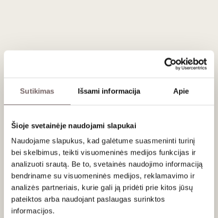
kolekcijos, gaminamas iš 100 % Garganega vynuogių,
augančių Monteforte d’Alpone regione, Veneto provincijoje,
Italijoje.
Šis vynas atspindi ekologišką ir tvarų ūkininkavimą,
siekiant išlaikyti natūralų skonį ir minerališkumą.
Vynas gaminamas iš kruopščiai atrinktų uogų, skinamų nuo
senų 30–60 metų amžiaus vynmedžių, augančių derlinguose
regiono šlaituose.
Sutikimas
Išsami informacija
Apie
Fermentacija vyko kontroliuojamoje 16–18 °C temperatūroje
nerūdijančio plieno talpose, siekiant išsaugoti vyno
vaisiškumą ir aromatų šviežumą. Vėliau vynas brandintas
Šioje svetainėje naudojami slapukai
tose pačiose talpose, kad išliktų grynas, minerališkas stilius.
Naudojame slapukus, kad galėtume suasmeninti turinį
Aromate atsiskleidžia baltažiedės gėlės, sunokę persikai,
bei skelbimus, teikti visuomeninės medijos funkcijas ir
abrikosai ir obuoliai, kurie sukuria šviežią ir kvapnią
analizuoti srautą. Be to, svetainės naudojimo informaciją
kompoziciją.
bendriname su visuomeninės medijos, reklamavimo ir
Skonyje dominuoja kaulavaisiai – obuoliai, persikai – papildyti
analizės partneriais, kurie gali ją pridėti prie kitos jūsų
subtilia lazdyno riešutų gaida. Ilgai išliekantis poskonis
pateiktos arba naudojant paslaugas surinktos
išsiskiria minerališkumu, kuris suteikia vynui elegancijos ir
informacijos.