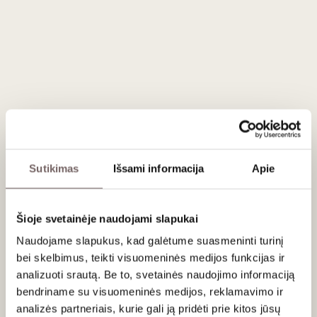
3
€
3
€
30
30
Sakiškių alus Smoked
Rye Honey Ale 0.33 L
Lietuva
Sutikimas
Išsami informacija
Apie
La Fermière jogurtas
su braškėmis 140 g
Šioje svetainėje naudojami slapukai
Naudojame slapukus, kad galėtume suasmeninti turinį
Prancūzija
bei skelbimus, teikti visuomeninės medijos funkcijas ir
analizuoti srautą. Be to, svetainės naudojimo informaciją
bendriname su visuomeninės medijos, reklamavimo ir
analizės partneriais, kurie gali ją pridėti prie kitos jūsų