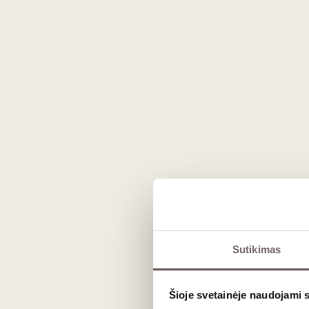
San Benedetto negazuotas
San 
vanduo 0,75 L
Prancūzija
1
€
1
€
90
90
Sutikimas
Dovan
Šioje svetainėje naudojami 
Dovanų maišelis 1 buteliui