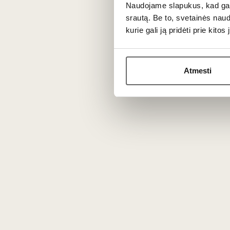
Naudojame slapukus, kad galė
mėlynas
srautą. Be to, svetainės nau
kurie gali ją pridėti prie kit
Vokietija
Atmesti
2
€
2
€
00
00