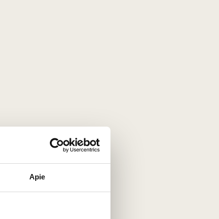
Dovanų maišelis 1 buteliui
juodas
Vokietija
2
€
00
Apie
ini
Dovanų maišelis 2