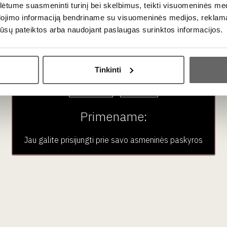
auksinis
šokoladas „Mon Tr
tume suasmeninti turinį bei skelbimus, teikti visuomeninės medij
Vokietija
Moi“ 30 g
dojimo informaciją bendriname su visuomeninės medijos, reklamav
Prancūzija
os jūsų pateiktos arba naudojant paslaugas surinktos informacijos.
Ar jums yra 20 metų?
Tinkinti
Taip
Ne
Primename:
Jau galite prisijungti prie savo asmeninės paskyros
2
€
50
Sakiškių Alus India
Ale 0,33 L 5,5