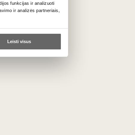
uc à
os funkcijas ir analizuoti
buteliams raudonas su
imo ir analizės partneriais,
eglute
Vokietija
Leisti visus
3
€
00
 Pale
%