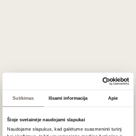
tik saldus, bet ir labai skaidrus savo išraiška.
Aromate šis vynas atsiveria prinokusio persiko, ananaso ir
lengvo medaus natomis. Kvapas nėra sunkus ar lipnus –
veikiau švarus, skaidrus, vaisiškas, su subtiliu saldumo
pojūčiu, kuris iš karto nurodo vyno stilių, bet neužgožia jo
gaivos.
Vynas sultingas ir gyvas: juntami geltonieji tropiniai vaisiai,
gaivi rūgštis, švelnios baltųjų vaisių natos ir subtilus medaus
atspalvis. Poskonis citrusiškai gaivus, todėl vynas išlaiko
pusiausvyrą tarp saldumo ir gaivumo, o bendras įspūdis
išlieka lengvas, tikslus ir labai maloniai geriamas.
Šio vyno charakteriui svarbi ir jo kilmė. Kracher ūkis įsikūręs
Sutikimas
Išsami informacija
Apie
Burgenlando Seewinkel regione, netoli Noizydlio ežero, kur
formuojasi saldiesiems vynams palankus terroir.
Likutinis cukrus: 90,7 g/l
Šioje svetainėje naudojami slapukai
Rūgštis: 5,7 g/l
Naudojame slapukus, kad galėtume suasmeninti turinį