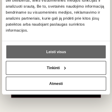
bei skelbimus, teikti visuomeninės medijos funkcijas ir
Patiekimas
analizuoti srautą. Be to, svetainės naudojimo informaciją
bendriname su visuomeninės medijos, reklamavimo ir
Patiekti 8 °C temperatūros prie paukštienos kepenėlių,
Azijos virtuvės patiekalų, minkštesnių sūrių ir lengvų desertų.
analizės partneriais, kurie gali ją pridėti prie kitos jūsų
pateiktos arba naudojant paslaugas surinktos
informacijos.
Ar jums yra 20 metų?
Apie gamintoją
Leisti visus
Taip
Ne
Tinkinti
Primename:
Weinlaubenhof Kracher
Atmesti
Jau galite prisijungti prie savo asmeninės
Austrija
paskyros
VISOS GAMINTOJO PREKĖS
Weinlaubenhof Kracher
vienas iš žymiausių Austrijos