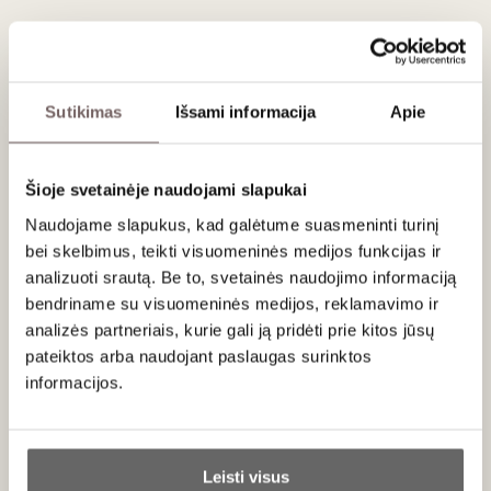
tamsių uogų skonis bei švelnūs ir gerai integruoti taninai.
Klasikinis "Primitivo" puikiai tinkantis šio vyno stiliaus
gerbėjams.
Vynmedžių amžius apie 10 metų. Maceracija vyko apie 8-10
Sutikimas
Išsami informacija
Apie
dienų 20-22°C temperatūroje. Vynas mažiausiai 3 mėn.
brandintas nerūdijančio plieno talpyklose ir 2 mėn. butelyje.
Šioje svetainėje naudojami slapukai
Naudojame slapukus, kad galėtume suasmeninti turinį
Patiekimas
bei skelbimus, teikti visuomeninės medijos funkcijas ir
analizuoti srautą. Be to, svetainės naudojimo informaciją
Tiekti 16-18 °C prie lazanijos, pastos su mėsos padažu,
bendriname su visuomeninės medijos, reklamavimo ir
keptų dešrelių, picų.
analizės partneriais, kurie gali ją pridėti prie kitos jūsų
pateiktos arba naudojant paslaugas surinktos
informacijos.
Apie gamintoją
Ar jums yra 20 metų?
Leisti visus