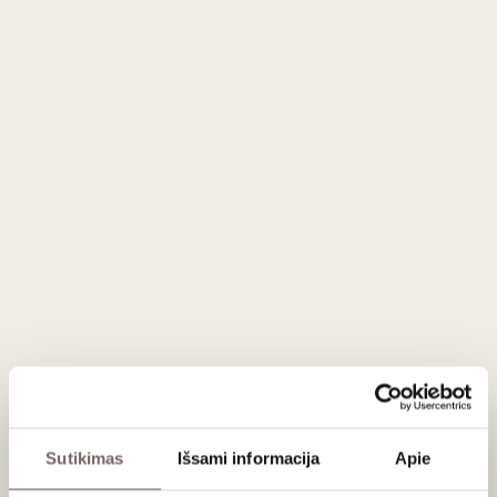
Vynas gaminamas iš Grenache ir Syrah vynuogių veislių,
augančių ant į pietus nukreiptų šlaitų. Dirvožemio tipas -
molis ir kalkakmenis. Grenache yra nuskinamos pirmiau,
siekiant išlaikyti optimalų uogų sunokimo lygį. Vyne
skleidžiasi raudonos ir juodos uogos, juodieji pipirai. Lengvas,
žaismingas, švelnių taninų.
Patiekimas
Patiekti 14–16 °C temperatūros prie lengvų mėsos
užkandžių, minkštų ar vidutinio kietumo sūrių.
Apie gamintoją
Sutikimas
Išsami informacija
Apie