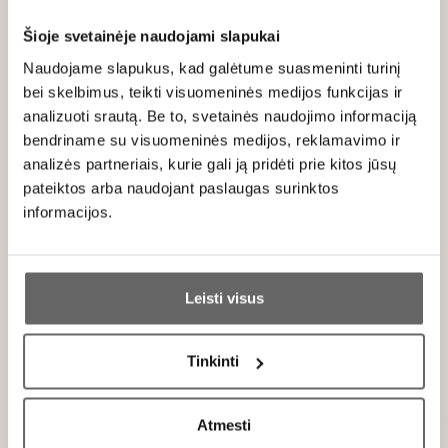
Šioje svetainėje naudojami slapukai
Naudojame slapukus, kad galėtume suasmeninti turinį
M. Chapoutier
bei skelbimus, teikti visuomeninės medijos funkcijas ir
Prancūzija
analizuoti srautą. Be to, svetainės naudojimo informaciją
VISOS GAMINTOJO PREKĖS
bendriname su visuomeninės medijos, reklamavimo ir
analizės partneriais, kurie gali ją pridėti prie kitos jūsų
Maison M. Chapoutier – Ronos slėnio biodinaminės
pateiktos arba naudojant paslaugas surinktos
meistrystės etalonas
informacijos.
Maison M. Chapoutier
vardas neatsiejamas nuo modernios
Ar jums yra 20 metų?
Ronos slėnio vyndarystės istorijos. Tai vienas iš tų ūkių, kurie
ne tik išgarsino Šiaurės ir Pietų Ronos apeliacijas tarptautiniu
Leisti visus
mastu, bet ir iš esmės pakeitė požiūrį į terroir, vynuogių
Taip
Ne
veislės grynumą bei atsakomybę žemei.
Tinkinti
Nors Chapoutier šeima vynu užsiima dar nuo
XIX amžiaus
,
Primename:
esminis lūžis įvyko XX a. pabaigoje, kai ūkio vairą perėmė
Michel Chapoutier
. Jo vizija buvo aiški ir tuo metu radikali:
Atmesti
Jau galite prisijungti prie savo asmeninės
vynas turi būti ne kompromisų rezultatas, o
tikslus vietos