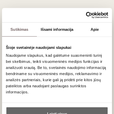
Barberac 2003
Blanc AOC
Prancūzija
Prancūzija
2015
Ronos
Ronos
slėnis/Châteauneuf-
slėnis/Hermitage
du-Pape AOP
AOC
Grenache - 100%
Marsanne - 100%
Sutikimas
Išsami informacija
Apie
0,75 L
15,5%
0,75 L
13,5%
131
€
317
€
00
00
Šioje svetainėje naudojami slapukai
100
100
Baltasis sausas
Raudonasis
/ 100
/ 100
Naudojame slapukus, kad galėtume suasmeninti turinį
sausas
M. Chapoutier
bei skelbimus, teikti visuomeninės medijos funkcijas ir
M. Chapoutier
de L'Oree
analizuoti srautą. Be to, svetainės naudojimo informaciją
Le Pavillon
Ermitage
Rouge
bendriname su visuomeninės medijos, reklamavimo ir
Blanc AOC
Ermitage AOP
Prancūzija
2013
analizės partneriais, kurie gali ją pridėti prie kitos jūsų
Prancūzija
2010
Ronos
pateiktos arba naudojant paslaugas surinktos
slėnis/Hermitage
Ronos
AOC
informacijos.
slėnis/Hermitage
AOP
Marsanne - 100%
Syrah - 100%
Ąžuolo statinėse
Ar jums yra 20 metų?
brandintas,
sodrus, svarus
Leisti visus
EKO