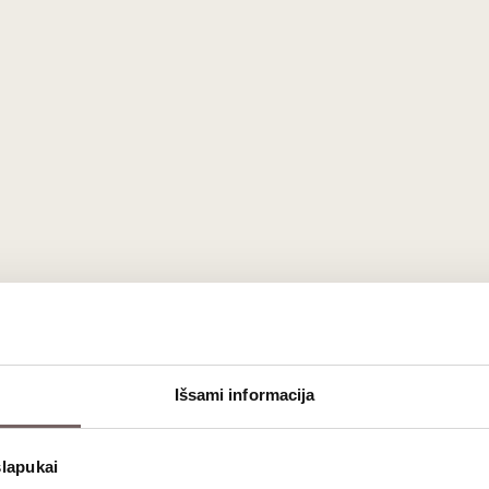
Išsami informacija
 „Vouvray“ AOC apeliacijos pusiau sausas baltasis vynas. Pagri
s saldumo bei veržlios rūgšties santykis ir puikus kainos bei ko
slapukai
gaamžį „Chenin Blanc“ charakterį.