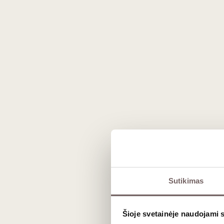
Prekės išvaizda gali skirtis nuo matomos nuotraukoje.
Aprašymas
Sutikimas
Išskirtinis, prestižinės Luaros slėnio
autentiška kilmė, meistriškas natūralau
Šioje svetainėje naudojami 
tiems, kurie nori pajusti išraiškingą ir il