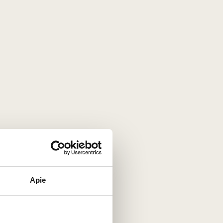
Apie
ndiniai šio vyno privalumai: garantuota
kybės balansas. Tai idealus pasirinkimas