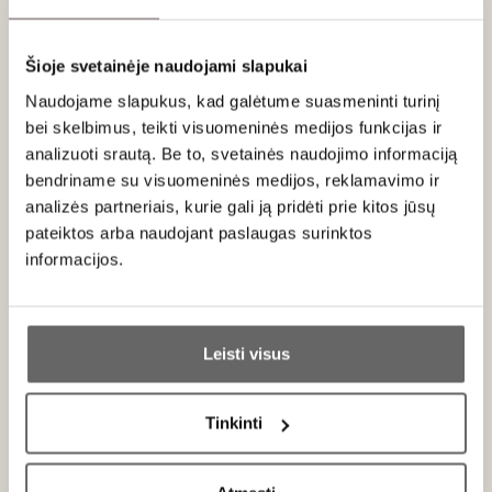
nefiltruotas
, išsaugant jo
gyvybingą vaisių tyrumą
.
Nat Cool
,
natūraliai „
kietas ir linksmas
“, yra naujoviška
Šioje svetainėje naudojami slapukai
koncepcija, kurią sukūrė Niepoort ir kelių gamintojų sąjungos
judėjimas, kurio tikslas – sukurti lengvus ir lengvai geriamus
Naudojame slapukus, kad galėtume suasmeninti turinį
vynus. Sukurtas vynas, primena anksti išpilstytus „drumstus“
bei skelbimus, teikti visuomeninės medijos funkcijas ir
vynus, kurie buvo išpilstyti į butelius labai anksti, dar su
analizuoti srautą. Be to, svetainės naudojimo informaciją
likutiniu cukrumi ir esant smulkioms mielių nuosėdoms, kad
bendriname su visuomeninės medijos, reklamavimo ir
butelyje atsirastų anglies dioksidas. Sveiki atvykę į NAT
analizės partneriais, kurie gali ją pridėti prie kitos jūsų
COOL visatą!
pateiktos arba naudojant paslaugas surinktos
informacijos.
Patiekimas
Ar jums yra 20 metų?
Tiekti lengvai atvėsintą 12-14°C prie lengvų ir nesudetingų
(
comfort food
) patiekalų: kumpio, picų, pastų, tuno.
Leisti visus
Taip
Ne
Tinkinti
Primename:
Apie gamintoją