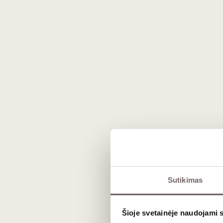
Prekės išvaizda gali skirtis nuo matomos nuotraukoje.
Aprašymas
Sutikimas
Pernot-Bélicard Bourgogne Blanc Cô
tai regioninės klasifikacijos vynas, jam b
Šioje svetainėje naudojami 
„Domaine Pernot-Bélicard“ ūkio stilių ir 