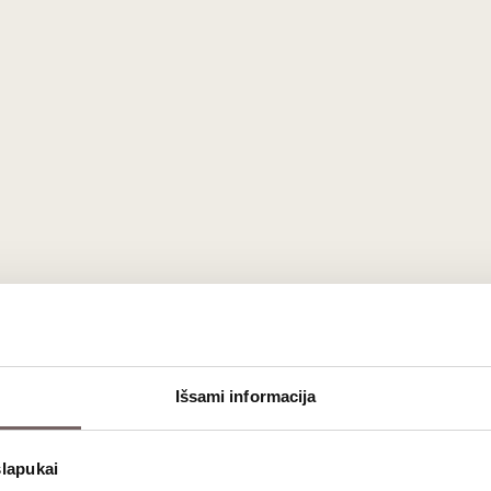
Išsami informacija
te d'Or 2023
elegantiškas ir minerališkas baltasis vynas, atspind
ūdinga Puligny-Montrachet kaimeliui (kuriame įsikūręs gamintojas) 
slapukai
klasikinis pasirinkimas vertinantiems švarią „Chardonnay“ ekspresi