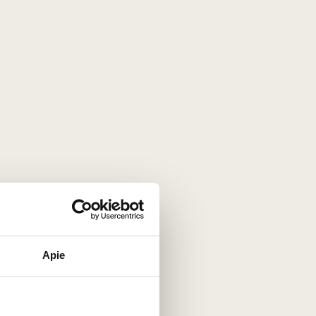
Apie
intis autentišką Burgundijos terroir. Nors
precizika bei struktūra. Tai puiki įžanga į
ją.