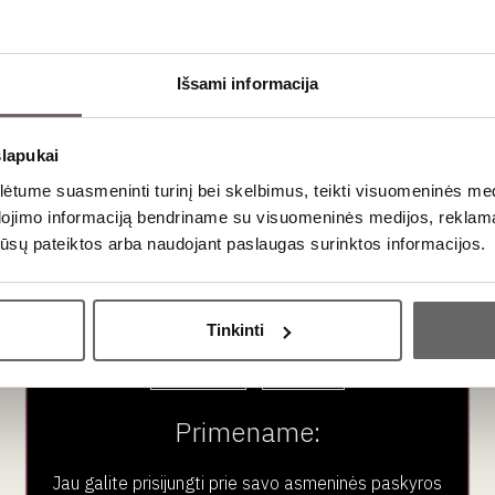
Išsami informacija
slapukai
tume suasmeninti turinį bei skelbimus, teikti visuomeninės medij
dojimo informaciją bendriname su visuomeninės medijos, reklamav
os jūsų pateiktos arba naudojant paslaugas surinktos informacijos.
Ar jums yra 20 metų?
Tinkinti
i
Taip
Ne
Primename:
aul Pernot anūkas) kartu su žmona iš Bélicard giminės perėmė se
Šioms vietovėms būdingi seklūs kalkakmenio ir mergelio dirvožem
Jau galite prisijungti prie savo asmeninės paskyros