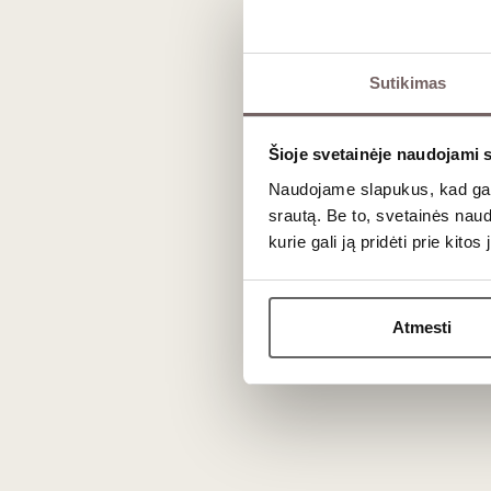
Burgundija/Meursault 1er
Cru - Perrières
Chardonnay - 100%
Sutikimas
Šioje svetainėje naudojami 
Naudojame slapukus, kad galė
0,75 L
13%
srautą. Be to, svetainės nau
205
€
00
kurie gali ją pridėti prie kit
Atmesti
Ūkio istorija ir vynuogyna
Gamintojo įkūrėjas Philippe Pernot (žymaus vyndario P
Puligny-Montrachet
,
Meursault
ir
Beaune
apeliacijose. 
struktūrą.