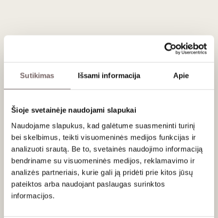
ryškius pirminius aromatus, neperkraunant vyno taninais.
Patiekimas
Sutikimas
Išsami informacija
Apie
Patiekti 14-15 °C temperatūros prie tradicinių prancūziškų
užkandžių: terinų, rūkyto kumpio, taip pat kremiškų ir
minkštųjų sūrių, svogūnų pyrago, troškintų dešrelių su
Šioje svetainėje naudojami slapukai
raugintais kopūstais, spirgučių su duona, keptų kaštainių.
Naudojame slapukus, kad galėtume suasmeninti turinį
bei skelbimus, teikti visuomeninės medijos funkcijas ir
analizuoti srautą. Be to, svetainės naudojimo informaciją
bendriname su visuomeninės medijos, reklamavimo ir
Apie gamintoją
analizės partneriais, kurie gali ją pridėti prie kitos jūsų
pateiktos arba naudojant paslaugas surinktos
informacijos.