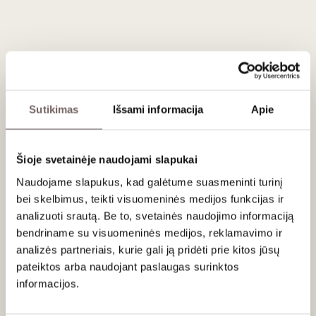
ryškius pirminius aromatus, neperkraunant vyno taninais.
Patiekimas
Sutikimas
Išsami informacija
Apie
Patiekti 14-15 °C temperatūros prie tradicinių prancūziškų
užkandžių: terinų, rūkyto kumpio, taip pat kremiškų ir
minkštųjų sūrių, svogūnų pyrago, troškintų dešrelių su
Šioje svetainėje naudojami slapukai
raugintais kopūstais, spirgučių su duona, keptų kaštainių.
Naudojame slapukus, kad galėtume suasmeninti turinį
bei skelbimus, teikti visuomeninės medijos funkcijas ir
analizuoti srautą. Be to, svetainės naudojimo informaciją
bendriname su visuomeninės medijos, reklamavimo ir
Apie gamintoją
analizės partneriais, kurie gali ją pridėti prie kitos jūsų
pateiktos arba naudojant paslaugas surinktos
informacijos.