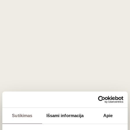
fermentuojamas kontroliuojamoje temperatūroje ir
nebrandinamas ąžuolo statinėse, išsaugant vaisiškumą,
gaivą ir terroir charakterį.
Aromate atsiskleidžia prinokusių kriaušių, obuolių, citrusinių
vaisių žievelių ir baltųjų persikų natos, kurias papildo baltųjų
žiedų, subtilių Viduržemio žolelių ir minerališki akcentai.
Aromatas išlieka gaivus, tikslus ir gerai subalansuotas.
Burnoje vynas vidutinio svarumo, gaivus ir sultingas. Gyva
rūgštis suteikia struktūros bei įtampos, o prinokusių vaisių
charakterį papildo švelni tekstūra ir subtilus minerališkumas.
Poskonis ilgas, švarus, išlaikantis citrusinių vaisių, baltųjų
vaisių ir lengvų prieskonių niuansus.
‘Chardonnay’ vynuogės auginamos „Pago Aylés“
vynuogynuose Aragono regione, kur dideli dienos ir nakties
temperatūrų skirtumai padeda išsaugoti natūralią rūgštį ir
aromatinį intensyvumą. Vynuogės skinamos naktį arba anksti
Sutikimas
Išsami informacija
Apie
ryte, fermentuojamos nerūdijančio plieno talpose
kontroliuojamoje temperatūroje, siekiant kuo tiksliau perteikti