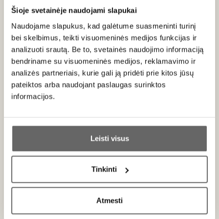
veislės bei kilmės vietos charakterį.
Šioje svetainėje naudojami slapukai
Naudojame slapukus, kad galėtume suasmeninti turinį
bei skelbimus, teikti visuomeninės medijos funkcijas ir
Patiekimas
analizuoti srautą. Be to, svetainės naudojimo informaciją
bendriname su visuomeninės medijos, reklamavimo ir
Patiekti 12-14 °C temperatūros prie lašisos kepsnių,
analizės partneriais, kurie gali ją pridėti prie kitos jūsų
vištienos maltinukų, šukučių su brokolių padažu, lengvesnių
pateiktos arba naudojant paslaugas surinktos
sūrių.
informacijos.
Ar jums yra 20 metų?
Apie gamintoją
Leisti visus
Taip
Ne
Tinkinti
Primename:
Atmesti
Jau galite prisijungti prie savo asmeninės
paskyros
Pago Aylés