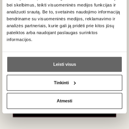
pyragaičių bei tartalečių kuriose dominuoja riešutai.
bei skelbimus, teikti visuomeninės medijos funkcijas ir
analizuoti srautą. Be to, svetainės naudojimo informaciją
bendriname su visuomeninės medijos, reklamavimo ir
analizės partneriais, kurie gali ją pridėti prie kitos jūsų
Apie gamintoją
pateiktos arba naudojant paslaugas surinktos
informacijos.
Ar jums yra 20 metų?
Leisti visus
Taip
Ne
Adriano Ramos Pinto
Portugalija
Tinkinti
Primename:
VISOS GAMINTOJO PREKĖS
Atmesti
Jau galite prisijungti prie savo asmeninės
paskyros
Ramos Pinto
yra istoriškai svarbus ir gerbiamas
Portugalijos Douro slėnio vyno gamintojas
,
įkurtas
1880
m. Adriano Ramos Pinto
. Nuo pat pradžių šis vardas
siejamas su kokybe, disciplinuotu požiūriu į vyndarystę ir