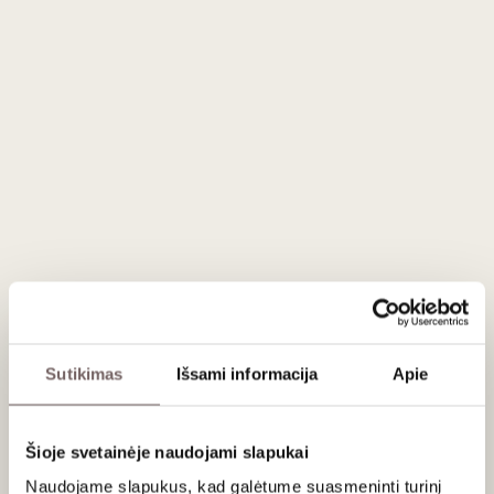
saldumo bei sodraus charakterio išraiškos. Tai vienas
saldžiausių iš visų Porto vynų, turintis apie 140 gramų
cukraus litre.
Aromate, be būdingo vaisiškumo, išsiskiria gėlių aromatai,
tokie kaip ramunėlės ir apelsinų žiedai, papildyti švelniomis
medaus užuominomis. Burnoje vynas lengvas ir švelnus,
trykštantis prinokusių vaisių skoniais, apgaubtais intensyvios
gaivos. Jį vainikuoja sodrus, ilgai išliekantis poskonis, kurį
papildo medaus akcentai.
'Codega', 'Malvasia Fina' ir 'Rabigato' vynuogės tiekiamos iš
regionų, garsėjančių vynuogių nokumu. Jos intensyviai
maceruojamos su odelėmis pagal senąsias Porto vyno
gamybos tradicijas, užtikrinant gilų skonį ir struktūrą. Taip
„Lágrima“ portas virsta tikra regiono klasika.
Sutikimas
Išsami informacija
Apie
Patiekimas
Šioje svetainėje naudojami slapukai
Tiekti 8 - 12°C kaip aperityvą arba prie foie gra desertų arba
Naudojame slapukus, kad galėtume suasmeninti turinį