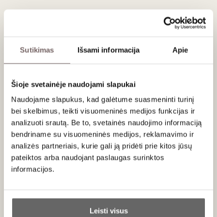
17
€
00
Sutikimas
Išsami informacija
Apie
ĮDĖTI Į KREPŠELĮ
Šalis
Vokietija
Šioje svetainėje naudojami slapukai
Regionas
Pfalcas
Vynuogės
Pinot Noir - 100%
Naudojame slapukus, kad galėtume suasmeninti turinį
Stilius
Lengvas, vaisiškas, švelnių taninų
raudonasis
bei skelbimus, teikti visuomeninės medijos funkcijas ir
Gamintojas
Rudi Rüttger
analizuoti srautą. Be to, svetainės naudojimo informaciją
Talpa
0,75 L
Alk. tūris
13%
bendriname su visuomeninės medijos, reklamavimo ir
analizės partneriais, kurie gali ją pridėti prie kitos jūsų
pateiktos arba naudojant paslaugas surinktos
informacijos.
Aprašymas
Vynas daromas iš keleto skirtingų vynuogynų, augančių
Ar jums yra 20 metų?
kalkakmenio ir smiltainio dirvožemiuose. Po malolaktinės
Leisti visus
fermentacijos 10 % vyno palaikoma senose ąžuolo