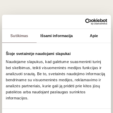
Sutikimas
Išsami informacija
Apie
Šioje svetainėje naudojami slapukai
Naudojame slapukus, kad galėtume suasmeninti turinį
bei skelbimus, teikti visuomeninės medijos funkcijas ir
analizuoti srautą. Be to, svetainės naudojimo informaciją
bendriname su visuomeninės medijos, reklamavimo ir
30
€
00
analizės partneriais, kurie gali ją pridėti prie kitos jūsų
pateiktos arba naudojant paslaugas surinktos
Castillo de Canena ypač tyras Arbequina alyvuogių
informacijos.
aliejus „Biodynamic“ 0,5 L
Ispanija
Ar jums yra 20 metų?