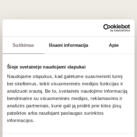
Kasmet balandžio 17 dieną minima pasaulinė 'Malbec'
vynuogių diena. Ir nors labiausiai ją švenčia argentiniečiai,
bet verta prisiminti, kad kokybiškų malbekų yra ir iš
Pietvakarių Prancūzijos.
Susana Balbo Signature Malbec 2014
Susana Balbo Nosotros Malbec 2011
Sutikimas
Išsami informacija
Apie
Chateau du Cedre Heritage Cahors AOC 2014
Šioje svetainėje naudojami slapukai
Balandžio 21 d.
– Nacionalinė arbatos diena (Didžioji
Britanija)
Naudojame slapukus, kad galėtume suasmeninti turinį
bei skelbimus, teikti visuomeninės medijos funkcijas ir
Puiki proga atrasti gėrimą, skonio subtilumu neatsiliekantį
analizuoti srautą. Be to, svetainės naudojimo informaciją
nuo vyno. Siūlome paragauti išskirtinės kiniškos arbatžolių
bendriname su visuomeninės medijos, reklamavimo ir
arbatos.
analizės partneriais, kurie gali ją pridėti prie kitos jūsų
Arbata „Dian Hong Hong Chai“ 30 g
pateiktos arba naudojant paslaugas surinktos
Arbata Shi Feng Long Jing Green Tea 30 g
informacijos.
Arbata Tie Guan Yin Oolong Tea 30 g