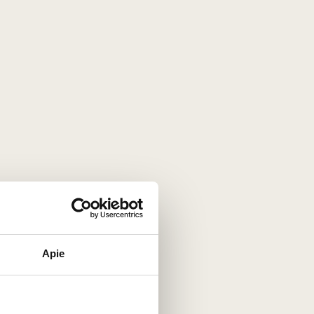
Apie
nti savo
kompleksiškumu
,
didžiausia