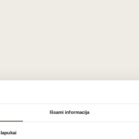
Išsami informacija
sios kokybės Vachau baltojo vyno kategorija
, garsėja
mu
.
slapukai