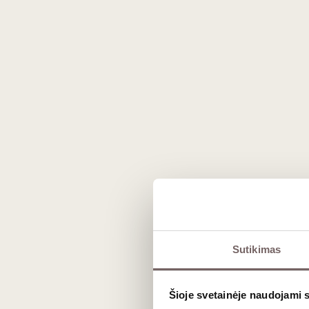
Prekės išvaizda gali skirtis nuo matomos nuotraukoje.
Aprašymas
Sutikimas
„
Smaragd
“ – tai išskirtinė
aukščiau
koncentracija
,
nokumu
ir
ilgaamžišku
Šioje svetainėje naudojami 