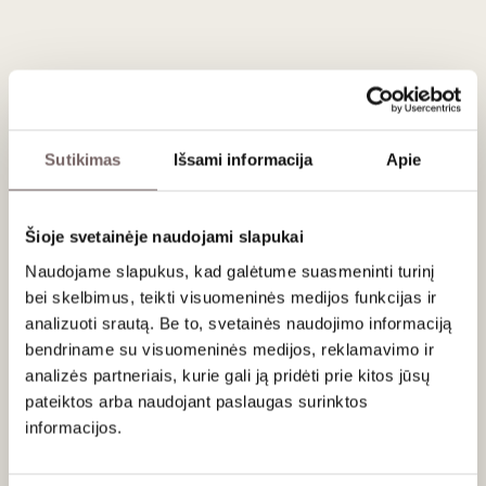
Aprašymas
Wimmer Czerny Weelfel Riesling 2022
– tai išskirtinis
biodinaminis baltasis vynas iš Wagram regiono Austrijoje.
Pagamintas iš 100% Riesling vynuogių, užaugintų Weelfel
sklype – vienoje geriausių vynuogynų vietų šio ūkio valdose.
Sutikimas
Išsami informacija
Apie
Derlius 2022 m. buvo subalansuotas: šilta vasara ir vėsūs
rudeniniai vakarai leido vynuogėms sukaupti puikų aromatų ir
rūgštingumo balansą.
Šioje svetainėje naudojami slapukai
Vynas išsiskiria išraiškingu
citrusinių vaisių, baltų persikų,
Naudojame slapukus, kad galėtume suasmeninti turinį
medaus ir šlapių akmenų
aromatu. Skonis – sausas, bet
bei skelbimus, teikti visuomeninės medijos funkcijas ir
kupinas gyvumo:
gaivus rūgštingumas
, puikiai
analizuoti srautą. Be to, svetainės naudojimo informaciją
balansuojamas prinokusių vaisių saldumo natų.
bendriname su visuomeninės medijos, reklamavimo ir
Vynuogės spaudžiamos švelniai. Misa fermentuojama
analizės partneriais, kurie gali ją pridėti prie kitos jūsų
nerūdijančio plieno talpose.
Naudojamos
laukinės
pateiktos arba naudojant paslaugas surinktos
mielės.
Po fermentacijos
vynas brandinamas „sur lie“
(ant
informacijos.
smulkių mielių) apie 6–8 mėn.