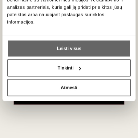
statinėse
.
analizės partneriais, kurie gali ją pridėti prie kitos jūsų
pateiktos arba naudojant paslaugas surinktos
informacijos.
Patiekimas
Patiekti 8 - 10 °C temperatūros prie sraigių, varlių kojelių,
Ar jums yra 20 metų?
šukučių užkeptų džiuvesėliais, paukštienos patiekalų arba
Leisti visus
minkštų, kremiškų sūrių.
Taip
Ne
Tinkinti
Primename:
Apie gamintoją
Atmesti
Jau galite prisijungti prie savo asmeninės
paskyros
Domaine Andre Bonhomme
Prancūzija