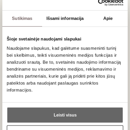
veislių: Chardonnay, Chenin Blanc, Mauzac Pinot Noir,. Vynas
18 mėnesių brandinamas su mielėmis.
Sutikimas
Išsami informacija
Apie
Patiekimas
Pateikti 6-8 °C temperatūros kaip aperityvą, su jūros
Šioje svetainėje naudojami slapukai
gėrybėmis, sašimiu ar Tailando virtuvės patiekalais, lengvų
Naudojame slapukus, kad galėtume suasmeninti turinį
salotų ar gaivių desertų su raudonomis uogomis.
bei skelbimus, teikti visuomeninės medijos funkcijas ir
analizuoti srautą. Be to, svetainės naudojimo informaciją
Vertinimas
bendriname su visuomeninės medijos, reklamavimo ir
90
James Suckling
analizės partneriais, kurie gali ją pridėti prie kitos jūsų
/ 100
pateiktos arba naudojant paslaugas surinktos
A delicate nose with red currants, strawberries,
informacijos.
frozen raspberries and some melon. Medium
body with a succulent and juicy core of fruit. Quite
vivid with fine bubbles and a pleasant finish. Drink
Ar jums yra 20 metų?
now.
Leisti visus
Taip
Ne