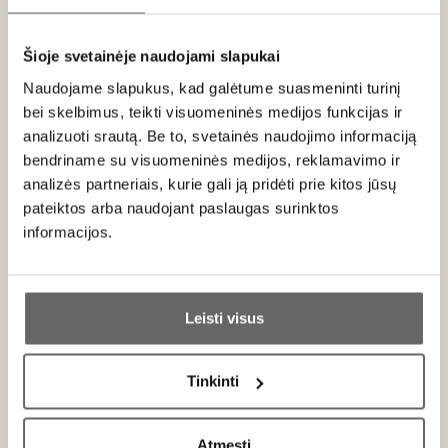
su smulkiomis mielių nuosėdomis (sur lie), suteikiant
papildomo kompleksiškumo, tačiau nenaudojamas ąžuolas
– pagrindinis dėmesys išlieka 'Pinot Noir' vaisiui ir Limoux
Šioje svetainėje naudojami slapukai
terroir išraiškai.
Naudojame slapukus, kad galėtume suasmeninti turinį
bei skelbimus, teikti visuomeninės medijos funkcijas ir
Patiekimas
analizuoti srautą. Be to, svetainės naudojimo informaciją
bendriname su visuomeninės medijos, reklamavimo ir
Rekomenduojama patiekti 14–16 °C temperatūros, derinti
analizės partneriais, kurie gali ją pridėti prie kitos jūsų
su kepta vištiena, veršienos patiekalais, grybų risotu ar
pateiktos arba naudojant paslaugas surinktos
minkštais brandintais sūriais.
informacijos.
Ar jums yra 20 metų?
Apie gamintoją
Leisti visus
Taip
Ne
Tinkinti
Primename:
Atmesti