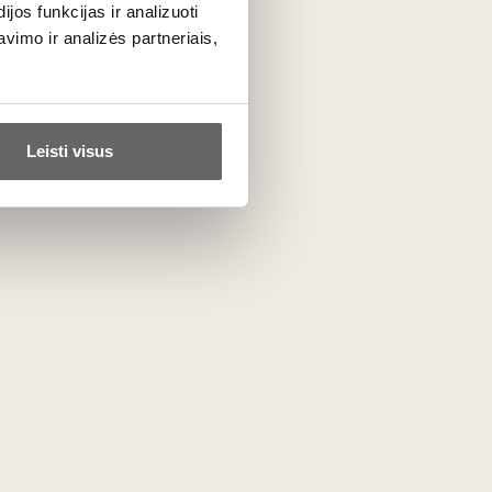
os funkcijas ir analizuoti
is, kai beveik nesutemsta, o ore tvyro
imo ir analizės partneriais,
elėjęs.
os auga molio - kalkakmenio dirvožemyje.
Leisti visus
s patiekalais.