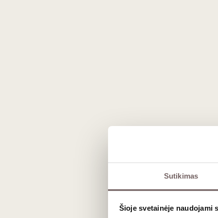
Prekės išvaizda gali skirtis nuo matomos nuotraukoje.
Sutikimas
Aprašymas
Šioje svetainėje naudojami 