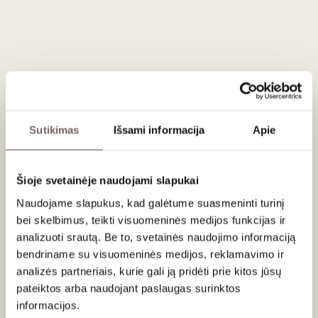
Vynas gaminamas iš atskiro „Tres Volcanes“ vynuogyno,
augančio Malleco provincijoje tarp Andų kalnagūbrio ir
Nahuelbuta kalnagūbrio. Tai naujas vyno regionas, kuris dar
tik pradeda formuotis. Klimatas- didelis kritulių kiekis ir
trumpas auginimo sezonas yra sudėtingas regionas vynuogių
augintojams, tačiau čia gaminami traškūs, švieži vynai
pamažu pradeda traukti tarptautinį dėmesį. Sultys
spaudžiamos iš pilnų kekių. Fermentacija ir brandinimas 16
Sutikimas
Išsami informacija
Apie
mėn. vykdytas naudotose ąžuolo statinėse. Vynas pasižymi
prinokusių citrusinių vaisių ir žaliųjų obuolių aromatais su
lazdyno riešutų bei dūmų natomis, kurios suteikia vynui
Šioje svetainėje naudojami slapukai
kompleksiškumo. Vidutinio kūno, švelnios kreminės
tekstūros ir traškios rūgšties. Minerališkas, ilgai išliekančio
Naudojame slapukus, kad galėtume suasmeninti turinį
poskonio.
bei skelbimus, teikti visuomeninės medijos funkcijas ir
analizuoti srautą. Be to, svetainės naudojimo informaciją
Pagaminti tik 6577 buteliai.
bendriname su visuomeninės medijos, reklamavimo ir
analizės partneriais, kurie gali ją pridėti prie kitos jūsų
Patiekimas
pateiktos arba naudojant paslaugas surinktos
informacijos.
Tiekti 12 - 14 °C prie omaro, jūros lydekos, lašišos arba