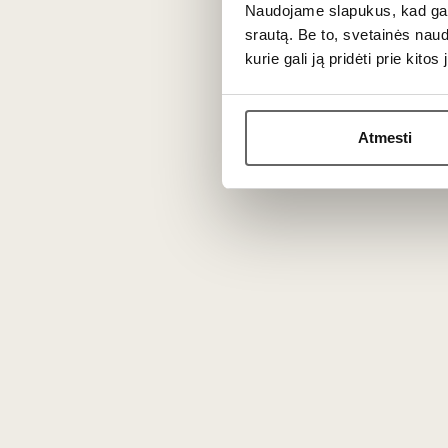
Gamybos procese taikomi griežti minimal
Naudojame slapukus, kad galė
brandinama molinėse amforose, o kita dal
srautą. Be to, svetainės nau
kurie gali ją pridėti prie kit
Patiekimas
Atmesti
Tiekti 10-12 °C prie omleto su krabais, r
Apie gamintoją