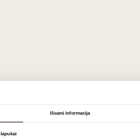
EKO
dintis natūralaus vyno vizionieriaus Erico Texier filosofiją ir uni
lių, žaliosios arbatos ir šviežių kriaušių natos. Burnoje jis d
oskonį.
Išsami informacija
te‘ (vietinis ‘Roussanne‘ vynuogių veislės pavadinimas) vynuo
 kalkakmenio dirvožemiu, suteikia vynui išskirtinę gaivą ir strukt
slapukai