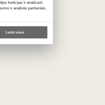
audojant tik vietines mieles. Dalis vyno
os funkcijas ir analizuoti
ėtinių sulfitų.
imo ir analizės partneriais,
Leisti visus