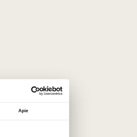
kalų „Brézème“ mikroapeliacijos
terroir
.
emonstruoja gilumą, ryškią struktūrą bei
Apie
gyno, kurio vynmedžiai skaičiuoja jau 70
ūrą.