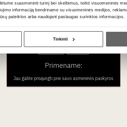
ios intervencijos principai. Vynas fermentuojamas natūraliai, n
tume suasmeninti turinį bei skelbimus, teikti visuomeninės medij
is – senose, 15 metų ąžuolo statinėse. Vynas išpilstomas be prid
dojimo informaciją bendriname su visuomeninės medijos, reklamav
os jūsų pateiktos arba naudojant paslaugas surinktos informacijos.
Ar jums yra 20 metų?
Tinkinti
ūkytos žuvies terino, vištienos kepenėlių.
Taip
Ne
Primename:
Jau galite prisijungti prie savo asmeninės paskyros