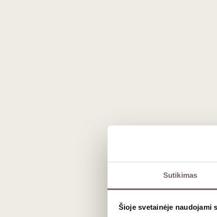
Prekės išvaizda gali skirtis nuo matomos nuotraukoje.
Aprašymas
Minerališkas baltasis vynas puikiai atspin
Vyno aromate skleidžiasi subtilios žole
elegantišką, ilgai išliekantį minerališką p
Sutikimas
Šis vynas gaminamas iš atskiro ‘Rousset
metų. „Brézème“ zona, pasižyminti unikaliu
Šioje svetainėje naudojami 