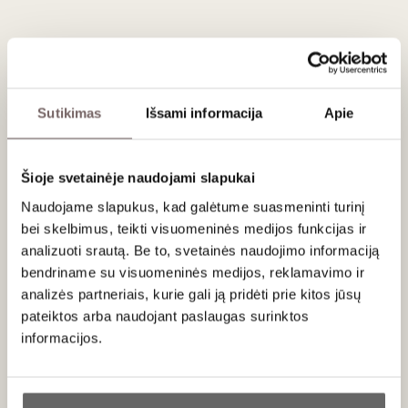
Patiekimas
Patiekite 8-10 °C kaip aperityvą, su vėžiagyviais, lengvais
užkandžiais, liesa žuvimi.
Sutikimas
Išsami informacija
Apie
Vertinimas
92
Guia Penin
Šioje svetainėje naudojami slapukai
/ 100
Colour: bright yellow;Aroma: ripe fruit, fine lees,
Naudojame slapukus, kad galėtume suasmeninti turinį
balanced, dried herbs, brioche;Flavour: good
bei skelbimus, teikti visuomeninės medijos funkcijas ir
acidity, flavourful, ripe fruit, long;Colour: bright
analizuoti srautą. Be to, svetainės naudojimo informaciją
straw;Aroma: fine lees, floral, fragrant herbs,
bendriname su visuomeninės medijos, reklamavimo ir
expressive, spicy;Flavour: good acidity, fine bead,
analizės partneriais, kurie gali ją pridėti prie kitos jūsų
balanced.
pateiktos arba naudojant paslaugas surinktos
informacijos.
Apie gamintoją
Ar jums yra 20 metų?