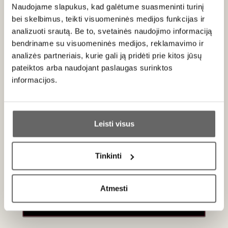
Naudojame slapukus, kad galėtume suasmeninti turinį
93
James Suckling
/ 100
bei skelbimus, teikti visuomeninės medijos funkcijas ir
The aromas of this rich and succulent dessert
analizuoti srautą. Be to, svetainės naudojimo informaciją
wine are like a tropical fruit coulis, and they are
bendriname su visuomeninės medijos, reklamavimo ir
married to a lovely acidity that lifts the medium-
analizės partneriais, kurie gali ją pridėti prie kitos jūsų
to full-bodied palate. Wonderful textural
pateiktos arba naudojant paslaugas surinktos
complexity at the long, elegant finish. Drink or
informacijos.
hold.
Ar jums yra 20 metų?
Apie gamintoją
Leisti visus
Taip
Ne
Tinkinti
Primename:
Atmesti
Jau galite prisijungti prie savo asmeninės
paskyros
Weinlaubenhof Kracher
Austrija