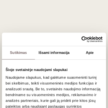
Jis priklauso aukštesnės kokybės
„Per Lui“
etiketės linijai,
kurią vyndariai skiria vietinių veislių meistriškam, bet vis dar
regiono charakterį puoselėjančiam stiliui.
"Per lui" (itališkai reiškia Jam) linija, skirta vyninės
įkūrėjui
Salvatore Leone de Castris
yra vietinių
Primitivo
vynmedžių aukščiausios kokybės raiška. Vynmedžių amžiaus
apie 40 metų, auga molžemyje.
Rankomis rinktos vynuogės fermentuojamos 20
Sutikimas
Išsami informacija
Apie
d.kontroliuojamoje 24-26 ° C temperatūroje. Po
malolaktinės fermentacijos, kuri vykdyta prancūziško ąžuolo
statinėse, vynas toliau brandinamas tose pačioje statinėse
Šioje svetainėje naudojami slapukai
12 mėn. Po to 12 mėn. laikomas butelyje.
Naudojame slapukus, kad galėtume suasmeninti turinį
Rubino spalvos, mėlynųjų slyvų, vyšnių uogienės, kakavos,
bei skelbimus, teikti visuomeninės medijos funkcijas ir
juodosios arbatos aromatų, burnoje glotnus, energingas, ilgo
analizuoti srautą. Be to, svetainės naudojimo informaciją
poskonio.
bendriname su visuomeninės medijos, reklamavimo ir
analizės partneriais, kurie gali ją pridėti prie kitos jūsų
Patiekimas
pateiktos arba naudojant paslaugas surinktos