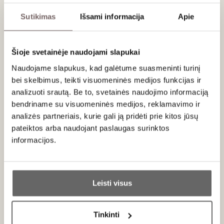
Sutikimas
Išsami informacija
Apie
Patiekimas
Patiekti 16-18 °C prie kiaulienos maltinukų, veršienos
Šioje svetainėje naudojami slapukai
troškinių su daržovėmis, ilgesnio brandinimo Iberico kumpių,
avies pieno brandesnių sūrių.
Naudojame slapukus, kad galėtume suasmeninti turinį
bei skelbimus, teikti visuomeninės medijos funkcijas ir
Vertinimas
analizuoti srautą. Be to, svetainės naudojimo informaciją
bendriname su visuomeninės medijos, reklamavimo ir
90
James Suckling
/ 100
analizės partneriais, kurie gali ją pridėti prie kitos jūsų
Aromas of crushed blackberries and plums
pateiktos arba naudojant paslaugas surinktos
mingle with white pepper, dried herbs and a
informacijos.
touch of coffee. The palate is medium- to full-
bodied, firm yet succulent, with plenty of juicy
Ar jums yra 20 metų?
fruit and a subtly bitter note that adds definition.
Drink now or hold. Tuesday, Sep 30, 2025
Leisti visus
Taip
Ne
Tinkinti