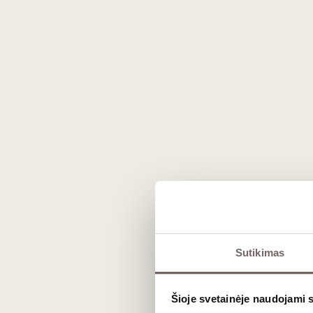
Prekės išvaizda gali skirtis nuo matomos nuotraukoje.
Sutikimas
Aprašymas
Šioje svetainėje naudojami 