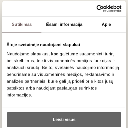
Apie gamintoją
Sutikimas
Išsami informacija
Apie
Šioje svetainėje naudojami slapukai
Naudojame slapukus, kad galėtume suasmeninti turinį
bei skelbimus, teikti visuomeninės medijos funkcijas ir
analizuoti srautą. Be to, svetainės naudojimo informaciją
Weingut Reichsgraf von Kesselstatt
bendriname su visuomeninės medijos, reklamavimo ir
Vokietija
analizės partneriais, kurie gali ją pridėti prie kitos jūsų
VISOS GAMINTOJO PREKĖS
pateiktos arba naudojant paslaugas surinktos
informacijos.
Reichsgraf von Kesselstatt
– viena seniausių ir
prestižiškiausių Vokietijos vyninių, kurios istorija siekia
XIV
Ar jums yra 20 metų?
amžių
. Įkurta
1349 m.
, ši vyninė daugiau nei
650 metų
Leisti visus
nuosekliai formavo Mozelio, Saaro ir Ruwerio regionų
Taip
Ne
reputaciją kaip vieną iš didžiųjų pasaulio Riesling terroir.