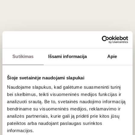
Patiekimas
Patiekti 8-10 ° C prie marinuotos vištienos su citrina, smidrų,
upėtakio, daržovių patiekalų, azijos ar tailando virtuvės
patiekalų.
Sutikimas
Išsami informacija
Apie
Šioje svetainėje naudojami slapukai
Apie gamintoją
Naudojame slapukus, kad galėtume suasmeninti turinį
bei skelbimus, teikti visuomeninės medijos funkcijas ir
analizuoti srautą. Be to, svetainės naudojimo informaciją
bendriname su visuomeninės medijos, reklamavimo ir
analizės partneriais, kurie gali ją pridėti prie kitos jūsų
pateiktos arba naudojant paslaugas surinktos
informacijos.
Weingut Reichsgraf von Kesselstatt