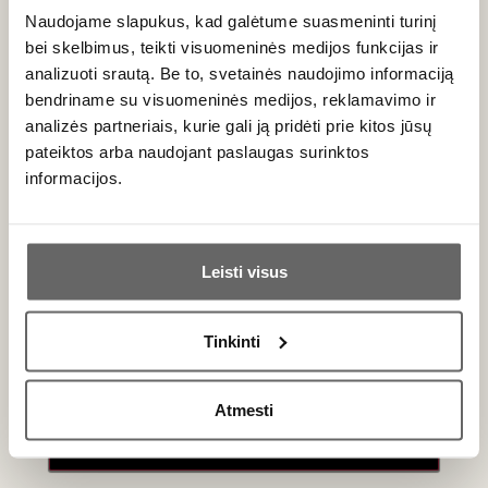
~120
Puttonyos
Muscat
Naudojame slapukus, kad galėtume suasmeninti turinį
(Sárgamuskotály
)
bei skelbimus, teikti visuomeninės medijos funkcijas ir
analizuoti srautą. Be to, svetainės naudojimo informaciją
Touriga National,
bendriname su visuomeninės medijos, reklamavimo ir
Portas,
Riverslates
Tinta Roriz,
~110
analizės partneriais, kurie gali ją pridėti prie kitos jūsų
(
Vins Doux Naturels
)
Moscato
pateiktos arba naudojant paslaugas surinktos
informacijos.
Riesling,
Welschriesling,
Ar jums yra 20 metų?
Gruner Veltliner,
Muskat Ottonel,
Leisti visus
Ledo vynas (
Eiswein
)
> 130
Traminer, Feteasca
Taip
Ne
Alba (Lilac &
Kracher Ice Wine –
Tinkinti
160 g/l)
Primename:
Atmesti
Riesling,
Jau galite prisijungti prie savo asmeninės
Vokietijos
Scheurebe, Pinot
paskyros
Trockebeerenauslese
> 150
Gris,
(TBA), Elzaso SGN
Gewurztraminer