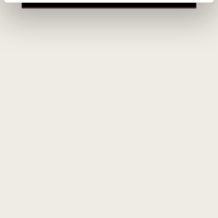
Château Palmer nemažą dalį vyno brandina fudres -
2500 litrų talpos statinėse.
Kekerinis vynas nori draugauti su antiena
Kas naujo Soterne, kur daromas saldusis Bordo vynas? Iš
grafo Philippe‘o Lur Saluces, „Château de Fargues“
savininko, sužinojome, kad jam nepatinka, kai jo kekerinį
vyną vadina desertiniu. Nors jis saldus, pasakojo
Philippe‘as, bet labai tinka su antiena, žvėriena, kurią
planavote valgyti su uogiene, vaisiais.
- Neimkite vaisių – geriau atsikimškite saldaus