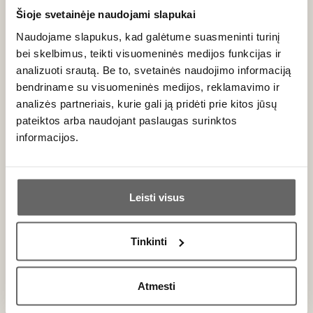
Dažniausiai antrasis vynas yra labai geros kainos. Todėl
Šioje svetainėje naudojami slapukai
verta išmokti atpažinti „Alter Ego“ („Château Palmer“ ir
Naudojame slapukus, kad galėtume suasmeninti turinį
„Margaux“ antrasis vynas) ar „Haut Bailly II“ („Château
bei skelbimus, teikti visuomeninės medijos funkcijas ir
Haut Bailly“ iš
Pessac-Leognan
), „Le Comte de Malartic“
analizuoti srautą. Be to, svetainės naudojimo informaciją
(baltojo „Château Malartic Lagraviere“ iš
Pessac-Leognan
bendriname su visuomeninės medijos, reklamavimo ir
antrasis vynas).
analizės partneriais, kurie gali ją pridėti prie kitos jūsų
pateiktos arba naudojant paslaugas surinktos
informacijos.
Ar jums yra 20 metų?
Leisti visus
Taip
Ne
Tinkinti
Primename:
Atmesti
Jau galite prisijungti prie savo asmeninės
paskyros