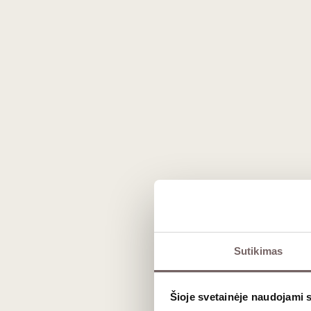
Šia Austės Vagoraitės ir dirbtinio intelekto s
neišskiriamas vynuogių poras. Intelektualiai i
Sutikimas
Šioje svetainėje naudojami 