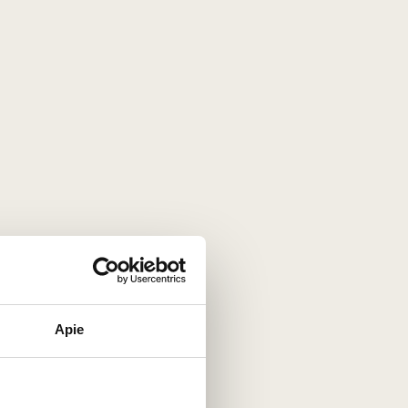
roga bus pažymėti vynai, kuriuose galima rasti
Apie