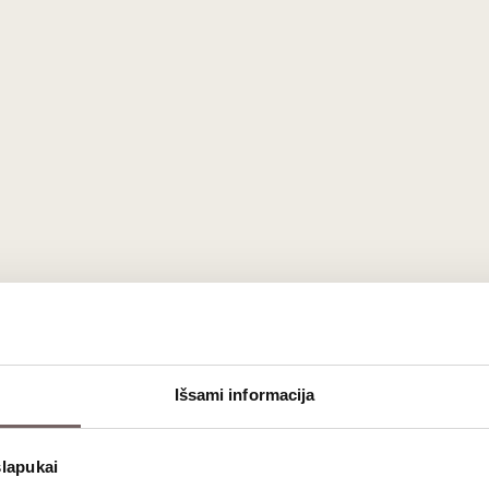
ukurta iliustracija Vyno klubo parduotuvėse Valentino dienos p
r vyniškai Valentino dienai.
Išsami informacija
slapukai